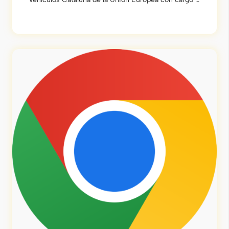
Fondo NextGenerationEU, en el marco del Plan de
Recuperación, Trasformación y Resiliencia, para la
adquisición de vehículos eléctricos “enchufables” y
de pila combustible dentro del Programa de
incentivos […]