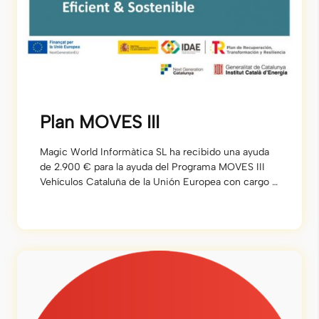
Plan MOVES III
Magic World Informàtica SL ha recibido una ayuda
de 2.900 € para la ayuda del Programa MOVES III
Vehículos Cataluña de la Unión Europea con cargo al
Fondo NextGenerationEU, en el marco del Plan de
Recuperación, Trasformación y Resiliencia, para la
adquisición de vehículos eléctricos “enchufables” y
de pila combustible dentro del Programa de
incentivos […]