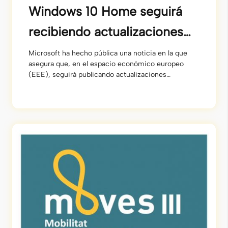
Windows 10 Home seguirá
recibiendo actualizaciones
en Europa
Microsoft ha hecho pública una noticia en la que
asegura que, en el espacio económico europeo
(EEE), seguirá publicando actualizaciones
extendidas de seguridad (o Extended Security
Upgrades ESU por sus siglas en inglés) al menos
hasta dentro de un año, el 14 de octubre de 2026.
De esta forma, en principio, no será obligatorio (al
[…]